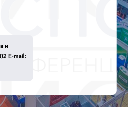
в и
02 Е-mail: