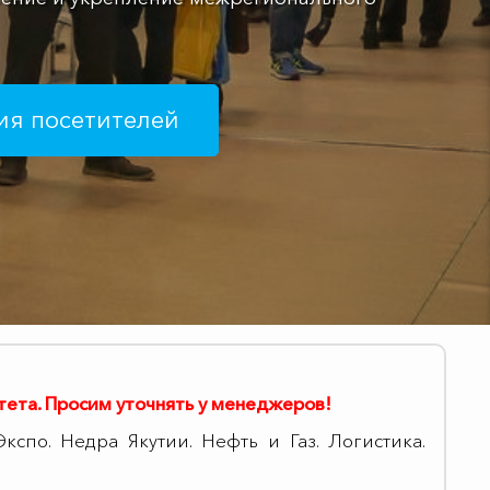
делового сотрудничес
олучить пригласительный билет
тета.
Просим уточнять у менеджеров!
о. Недра Якутии. Нефть и Газ. Логистика.