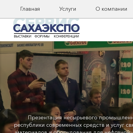
Телефон для справок:
8 (4112) 42-24-02
Главная
Услуги
О компании
КСПО
 (Якутия), представление и продвижение на рын
 различного назначения, продвижение новых техн
ленности, расширение и укрепление межрегиона