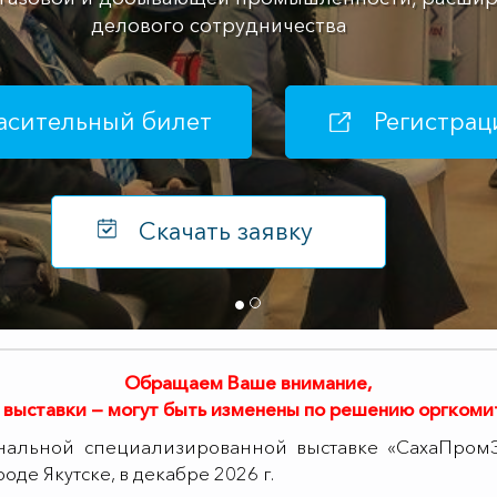
П
Обращаем Ваше внимание,
 выставки — могут быть изменены по решению оргкоми
льной специализированной выставке «СахаПромЭксп
оде Якутске, в декабре 2026 г.