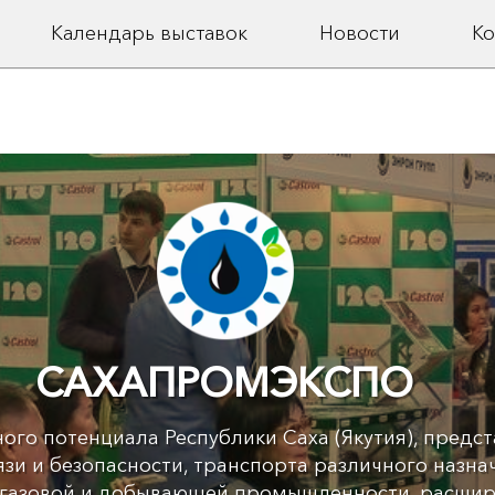
Календарь выставок
Новости
Ко
ок
Презентация несырье
ологий,
республики современных ср
льного
материалов и оборудован