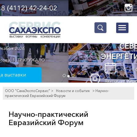
8 (4112) 42-24-02
trk
СТРОЙИНДУСТРИЯ
СЕВЕРА.
ЭНЕРГЕТИКА.ЖКХ
26 - 28 февраля 2026
Якутск, ул. Кирова, 20/1, СК МОДУН
ООО "СахаЭкспоСервис"
>
Новости и события
> Научно-
Страница выставки
практический Евразийский Форум
Научно-практический
Получить
Евразийский Форум
пригласительный билет