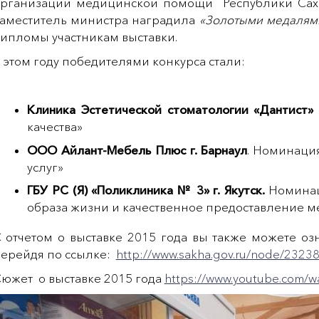
рганизации медицинской помощи Республики Саха
аместитель министра наградила
«Золотыми медалям
ипломы участникам выставки.
 этом году победителями конкурса стали:
Клиника Эстетической стоматологии «Дантист» 
качества»
ООО Айлант-Мебель Плюс
г. Барнаул
. Номинаци
услуг»
ГБУ РС (Я) «Поликлиника № 3» г. Якутск.
Номина
образа жизни и качественное предоставление ме
 отчетом о выставке 2015 года вы также можете оз
ерейдя по ссылке:
http://www.sakha.gov.ru/node/2323
южет о выставке 2015 года
https://www.youtube.com/