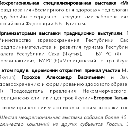
ежрегиональная специализированная выставка
«М
разднования «Всемирного дня здоровья» под слога
оду борьбы с сердечно — сосудистыми заболевани
оссийской Федерации В.В. Путиным.
рганизаторами выставки традиционно выступили
: 
Министерство здравоохранения Республики Са
редпринимательства и развития туризма Республи
палата Республики Саха (Якутия), ГБУ РС (Я)
рофилактики», ГБУ РС (Я) «Медицинский центр г. Якутс
 этом году в церемонии открытия принял участие
Ми
(Якутия)
Горохов Александр Васильевич
и Зам
дравоохранению и формированию здорового образа
(Я) Председатель правления Некоммерческого
едицинских клиник и центров Якутии»
Егорова Татья
 своем приветствии участникам и гостям выставки го
Шестая межрегиональная выставка собрала более 40 у
оличество компаний из других субъектов России.