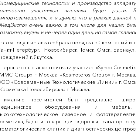
иомедицинские технологии и производство аппаратур
количество участников выставки будет расти
мпортозамещения, и я думаю, что в рамках данной п
МедЭкспо» очень важно, в том числе для наших биз
озможно, видны и не через один день, но самое главное
 этом году выставка собрала порядка 50 компаний и п
анкт-Петербург, Новосибирск, Томск, Омск, Барнаул
чреждений г. Якутска.
первые в выставке приняли участие: «Syneo Cosmetik»
MMC Group» г. Москва, «Kosmoteros Group» г. Москва
ОО «Современные Технологические Линии» г. Омск
Косметика Новосибирска» г. Москва.
Вниманию посетителей был представлен широк
медицинское оборудования и мебель, ст
ысокотехнологическое лазерное и фототерапевти
осметика, Бады и товары для здоровья, санаторно-ку
томатологических клиник и диагностических центров