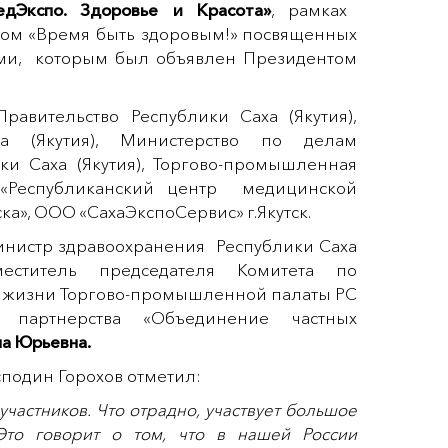
едЭкспо. Здоровье и Красота»
, рамках
ном «Время быть здоровым!» посвященных
ями, которым был объявлен Президентом
Правительство Республики Саха (Якутия),
ха (Якутия), Министерство по делам
ки Саха (Якутия), Торгово-промышленная
 «Республиканский центр медицинской
ка», ООО «СахаЭкспоСервис» г.Якутск.
нистр здравоохранения Республики Саха
еститель председателя Комитета по
 жизни Торгово-промышленной палаты РС
 партнерства «Объединение частных
на Юрьевна.
сподин Горохов отметил:
частников. Что отрадно, участвует большое
 Это говорит о том, что в нашей России