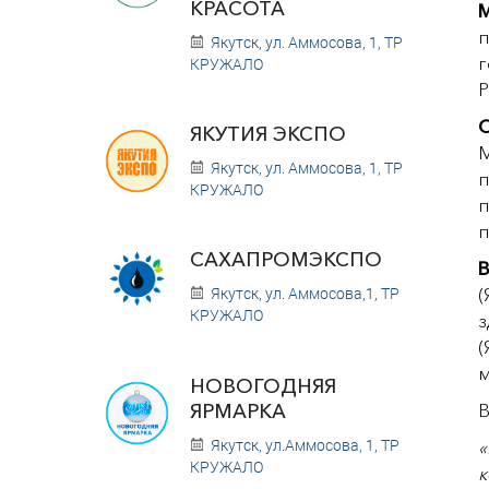
КРАСОТА
М
п
Якутск, ул. Аммосова, 1, ТР
г
КРУЖАЛО
Р
О
ЯКУТИЯ ЭКСПО
Якутск, ул. Аммосова, 1, ТР
п
КРУЖАЛО
п
САХАПРОМЭКСПО
В
Якутск, ул. Аммосова,1, ТР
КРУЖАЛО
з
м
НОВОГОДНЯЯ
ЯРМАРКА
В
Якутск, ул.Аммосова, 1, ТР
«
КРУЖАЛО
к