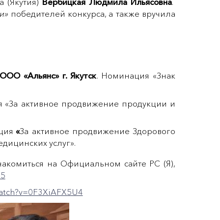
 (Якутия)
Вербицкая Людмила Ильясовна
.
и»
победителей конкурса, а также вручила
ООО «Альянс» г. Якутск
. Номинация «Знак
я «За активное продвижение продукции и
ция
«
За активное продвижение Здорового
дицинских услуг».
накомиться на Официальном сайте РС (Я),
85
watch?v=0F3XiAFX5U4