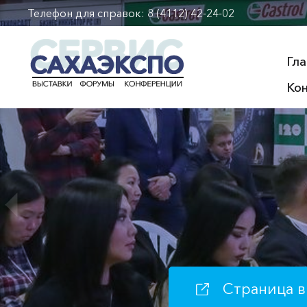
Телефон для справок:
8 (4112) 42-24-02
Гла
Ко
СТРОЙИНД
Страница в