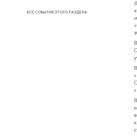
б
ВСЕ СОБЫТИЯ ЭТОГО РАЗДЕЛА
и
«
в
В
С
у
В
«
О
«
в
к
с