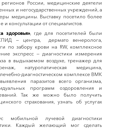
 регионов России, медицинские деятели
енных и негосударственных учреждений, а
феры медицины. Выставку посетило более
е и консультации от специалистов.
ка здоровья»
, где для посетителей были
 СПИД — центра, дермато венеролога,
луги по забору крови на RW, комплексное
ение экспресс — диагностики измерения
аза в выдыхаемом воздухе, тренажер для
наж, натуропатическая медицина,
лечебно-диагностическом комплексе ВМК
 выявления паразитов всего организма,
видуальных программ оздоровления и
леваний. Так же можно было получить
нского страхования, узнать об услугах
ус мобильной лучевой диагностики
ктики. Каждый желающий мог сделать