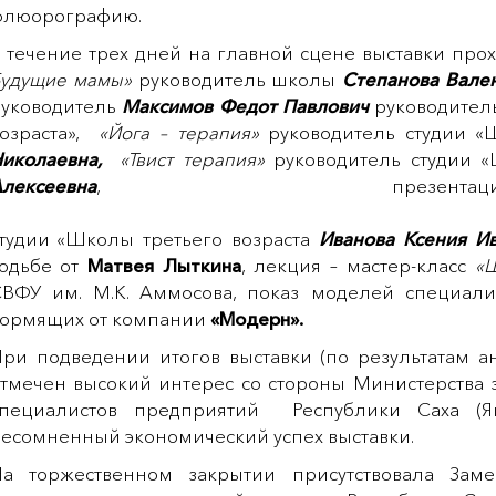
флюорографию.
 течение трех дней на главной сцене выставки пр
удущие мамы»
руководитель школы
Степанова Вале
уководитель
Максимов Федот Павлович
руководител
озраста»,
«Йога – терапия»
руководитель студии «
иколаевна,
«Твист терапия»
руководитель студии «
лексеевна
, презе
тудии «Школы третьего возраста
Иванова Ксения И
одьбе от
Матвея Лыткина
, лекция – мастер-класс
«
ВФУ им. М.К. Аммосова, показ моделей специа
ормящих от компании
«Модерн».
ри подведении итогов выставки (по результатам а
тмечен высокий интерес со стороны Министерства 
специалистов предприятий Республики Саха (Я
есомненный экономический успех выставки.
а торжественном закрытии присутствовала Зам