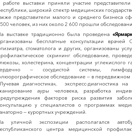
 работе выставки приняли участие представители
еспублики, широкий спектр медицинских государств
акже представители малого и среднего бизнеса с
500 человек, из них около 2 600 прошли обследовани
а выставке традиционно была проведена
«Ярмар
организованы бесплатные консультации врачей
тизиатра, стоматолога и других, организованы ус
рофилактическое скрининг обследование, провед
люкозы, холестерина, концентрации углекислого г
сердечно — сосудистой системы, лимфодре
люорографическое обследование — в передвижном 
Лучевая диагностика», экспресс-диагностика на
сканирование ауры человека, разработка инди
предупреждения факторов риска развития забо
онсультацию у специалистов о программах медици
анаторно — курортных учреждений.
На уличной экспозиции располагался автоб
Республиканского центра медицинской профила