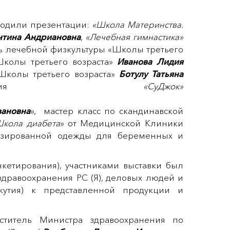
оходили презентации:
«Школа Материнства.
нтина Андриановна
,
«Лечебная гимнастика»
ь лечебной физкультуры «Школы третьего
Школы третьего возраста»
Иванова Лидия
Школы третьего возраста»
Ботулу Татьяна
нтация
«СуДжок»
вановна
», мастер класс по скандинавской
Школа диабета
» от Медицинской Клиники
лизированной одежды для беременных и
нкетирования), участниками выставки был
здравоохранения РС (Я), деловых людей и
кутия) к представленной продукции и
еститель Министра здравоохранения по